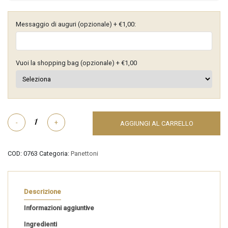
Messaggio di auguri (opzionale) + €1,00:
Vuoi la shopping bag (opzionale) + €1,00
Panettone
-
+
AGGIUNGI AL CARRELLO
ai
frutti
di
COD:
0763
Categoria:
Panettoni
bosco
e
cioccolato
bianco
Descrizione
quantità
Informazioni aggiuntive
Ingredienti